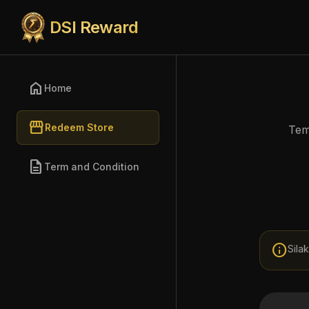
DSI Reward
home
Home
storefront
Redeem Store
Tem
description
Term and Condition
info
Sila