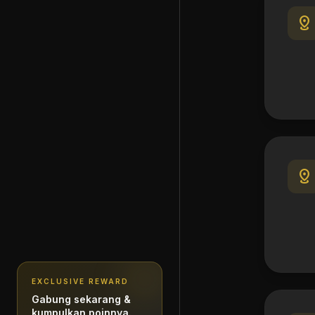
distance
distance
EXCLUSIVE REWARD
Gabung sekarang &
kumpulkan poinnya.